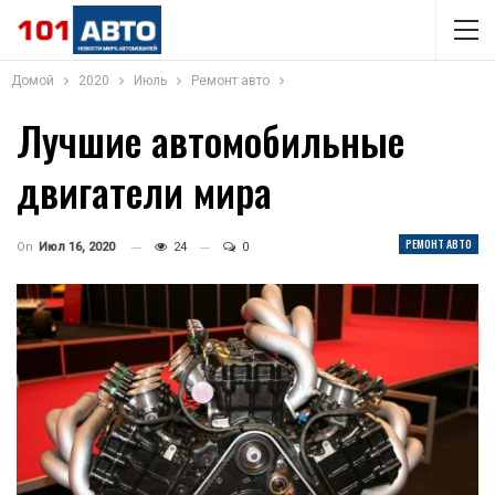
Домой
2020
Июль
Ремонт авто
Лучшие автомобильные
двигатели мира
РЕМОНТ АВТО
On
Июл 16, 2020
24
0