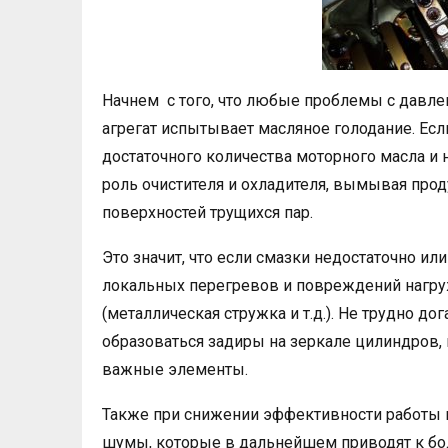
Начнем с того, что любые проблемы с давле
агрегат испытывает масляное голодание. Есл
достаточного количества моторного масла и 
роль очистителя и охладителя, вымывая прод
поверхностей трущихся пар.
Это значит, что если смазки недостаточно ил
локальных перегревов и повреждений нагру
(металлическая стружка и т.д.). Не трудно до
образоваться задиры на зеркале цилиндров,
важные элементы.
Также при снижении эффективности работы м
шумы, которые в дальнейшем приводят к б