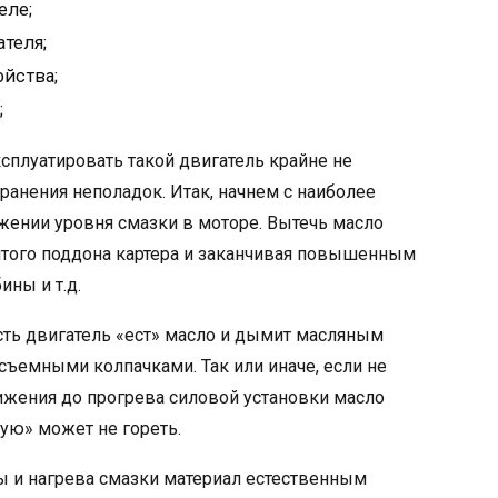
еле;
теля;
ойства;
;
ксплуатировать такой двигатель крайне не
ранения неполадок. Итак, начнем с наиболее
жении уровня смазки в моторе. Вытечь масло
итого поддона картера и заканчивая повышенным
ины и т.д.
сть двигатель «ест» масло и дымит масляным
ъемными колпачками. Так или иначе, если не
нижения до прогрева силовой установки масло
ную» может не гореть.
ы и нагрева смазки материал естественным