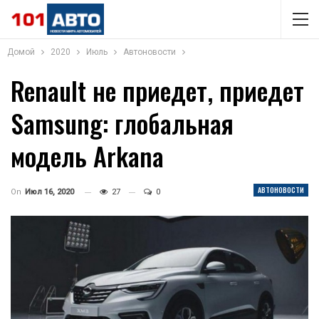
Домой
2020
Июль
Автоновости
Renault не приедет, приедет
Samsung: глобальная
модель Arkana
АВТОНОВОСТИ
On
Июл 16, 2020
27
0