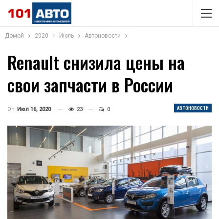
Домой
2020
Июль
Автоновости
Renault снизила цены на
свои запчасти в России
АВТОНОВОСТИ
On
Июл 16, 2020
23
0