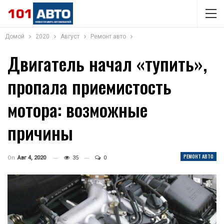
Домой
2020
Август
Ремонт авто
Двигатель начал «тупить»,
пропала приемистость
мотора: возможные
причины
РЕМОНТ АВТО
On
Авг 4, 2020
35
0