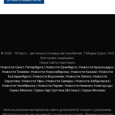
© 2026 - 101авто - автоновости мира автомобилей. Т-Медиа Групп, ООО
Все права защищены.
Наши сайты партнеры:
Новости Санкт-Петербурга
|
Новости Оренбурга
|
Новости Краснодара
|
Новости Тюмени
|
Новости Новосибирска
|
Новости Казани
|
Новости
Екатеринбурга
|
Новости Воронежа
|
Новости Омска
|
Новости
Саратова
|
Новости Уфы
|
Новости Самары
|
Новости Хабаровска
|
Новости Челябинска
|
Новости Перми
|
Новости Нижнего Новгорода
|
Сауны Минска
|
Сауны Нур-Султана (Астаны)
|
Сауны Москвы
Использование материалов сайта допускается только с указанием
обязательной (индексируемой) ссылки на источник. Мнения и взгляды