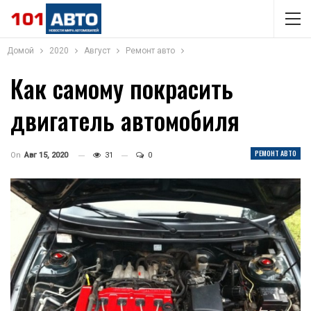
Домой
2020
Август
Ремонт авто
Как самому покрасить
двигатель автомобиля
РЕМОНТ АВТО
On
Авг 15, 2020
31
0