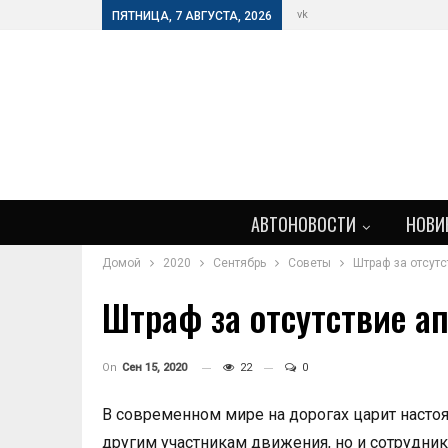
vk
ПЯТНИЦА, 7 АВГУСТА, 2026
АВТОНОВОСТИ
НОВИ
Домой
2020
Сентябрь
Советы
Штраф за отсутс
Штраф за отсутствие а
On
Сен 15, 2020
22
0
В современном мире на дорогах царит настоя
другим участникам движения, но и сотрудни