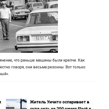
мнение, что раньше машины были крепче. Как
честно говоря, они весьма резонны. Вот только
ный».
л
Житель Уичито оспаривает в
суде сеть из 200 камер Flock в…