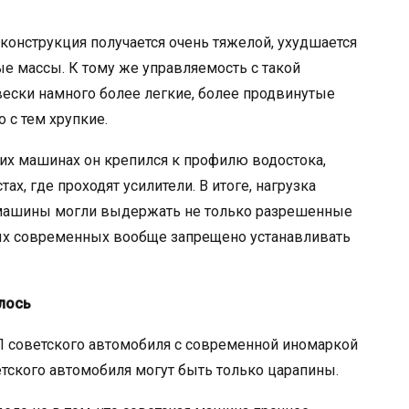
 конструкция получается очень тяжелой, ухудшается
е массы. К тому же управляемость с такой
вески намного более легкие, более продвинутые
 с тем хрупкие.
ких машинах он крепился к профилю водостока,
х, где проходят усилители. В итоге, нагрузка
е машины могли выдержать не только разрешенные
орых современных вообще запрещено устанавливать
лось
ТП советского автомобиля с современной иномаркой
етского автомобиля могут быть только царапины.