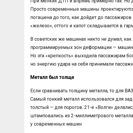
При мелких ДТП и впрямь примерно так. Но д
Просто современные машины проектируются 
погашена до того, как дойдет до пассажиров 
«железо», оттого и капот складывается в га
В советских же машинах никто не думал, как
программируемых зон деформации — машину 
Но эта «крепкость» выходила пассажирам бо
но энергию удара на себя принимали пассаж
Металл был толще
Если сравнивать толщину металла, то для ВА
Самый тонкий металл использовался для зад
толстый — для порогов. 21-е «Волги» делалис
штамповались из 2-миллиметрового металла
у современных машин.