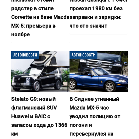
родстер в стиле
проехал 1980 км без
Corvette на базе Mazda
заправки и зарядки:
MX-5: премьера в
что это значит
ноябре
АВТОНОВОСТИ
АВТОНОВОСТИ
Stelato G9: новый
В Сиднее угнанный
флагманский SUV
Mazda MX-5 час
Huawei и BAIC с
уводил полицию от
запасом хода до 1366
погони и
км
перевернулся на