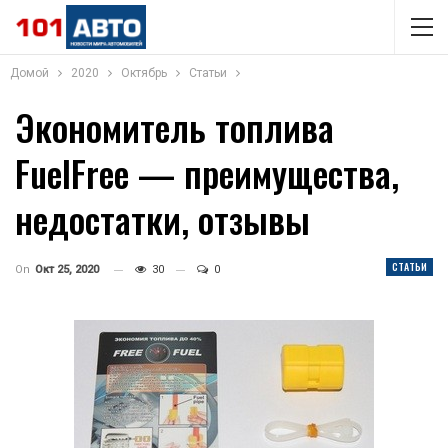
Домой
2020
Октябрь
Статьи
Экономитель топлива
FuelFree — преимущества,
недостатки, отзывы
СТАТЬИ
On
Окт 25, 2020
30
0