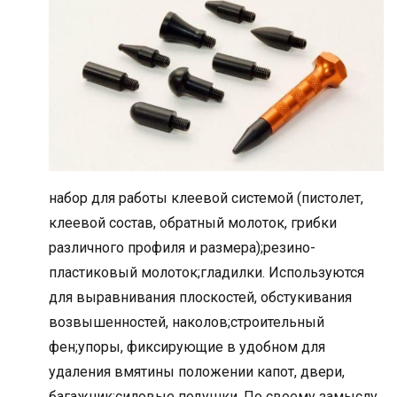
набор для работы клеевой системой (пистолет,
клеевой состав, обратный молоток, грибки
различного профиля и размера);резино-
пластиковый молоток;гладилки. Используются
для выравнивания плоскостей, обстукивания
возвышенностей, наколов;строительный
фен;упоры, фиксирующие в удобном для
удаления вмятины положении капот, двери,
багажник;силовые подушки. По своему замыслу