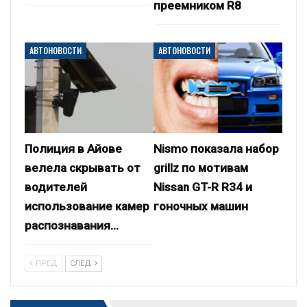
преемником R8
АВТОНОВОСТИ
АВТОНОВОСТИ
Полиция в Айове
Nismo показала набор
велела скрывать от
grillz по мотивам
водителей
Nissan GT-R R34 и
использование камер
гоночных машин
распознавания…
ПРЕД
СЛЕД