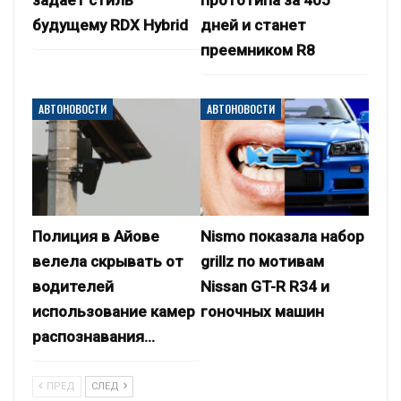
будущему RDX Hybrid
дней и станет
преемником R8
АВТОНОВОСТИ
АВТОНОВОСТИ
Полиция в Айове
Nismo показала набор
велела скрывать от
grillz по мотивам
водителей
Nissan GT-R R34 и
использование камер
гоночных машин
распознавания…
ПРЕД
СЛЕД