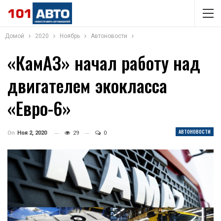
Домой
2020
Ноябрь
Автоновости
«КамАЗ» начал работу над
двигателем экокласса
«Евро-6»
АВТОНОВОСТИ
On
Ноя 2, 2020
29
0