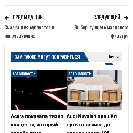
ПРЕДЫДУЩИЙ
СЛЕДУЮЩИЙ
Смазка для суппортов и
Выбор лучшего масляного
направляющих
фильтра
ВАМ ТАКЖЕ МОГУТ ПОНРАВИТЬСЯ
Все
АВТОНОВОСТИ
АВТОНОВОСТИ
Acura показала тизер
Audi Nuvolari прошёл
концепта, который
путь от эскиза до
задаёт стиль
прототипа за 405