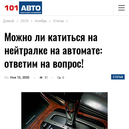
Домой
2020
Ноябрь
Статьи
Можно ли катиться на
нейтралке на автомате:
ответим на вопрос!
СТАТЬИ
On
Ноя 13, 2020
31
0