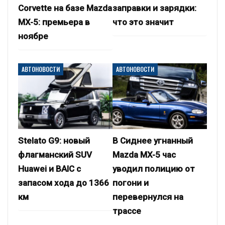
Corvette на базе Mazda
заправки и зарядки:
MX-5: премьера в
что это значит
ноябре
АВТОНОВОСТИ
АВТОНОВОСТИ
Stelato G9: новый
В Сиднее угнанный
флагманский SUV
Mazda MX-5 час
Huawei и BAIC с
уводил полицию от
запасом хода до 1366
погони и
км
перевернулся на
трассе