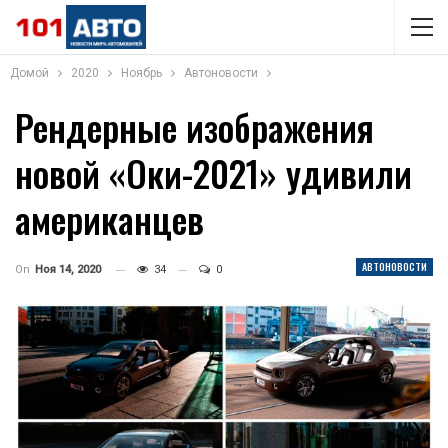
Домой
2020
Ноябрь
Автоновости
Рендерные изображения
новой «Оки-2021» удивили
американцев
АВТОНОВОСТИ
On
Ноя 14, 2020
34
0