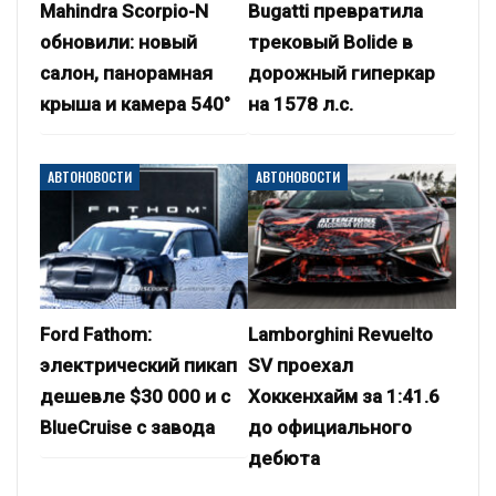
Mahindra Scorpio-N
Bugatti превратила
обновили: новый
трековый Bolide в
салон, панорамная
дорожный гиперкар
крыша и камера 540°
на 1578 л.с.
АВТОНОВОСТИ
АВТОНОВОСТИ
Ford Fathom:
Lamborghini Revuelto
электрический пикап
SV проехал
дешевле $30 000 и с
Хоккенхайм за 1:41.6
BlueCruise с завода
до официального
дебюта