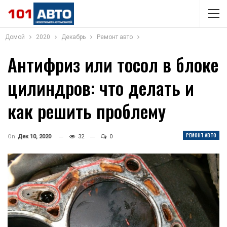
Домой
2020
Декабрь
Ремонт авто
Антифриз или тосол в блоке
цилиндров: что делать и
как решить проблему
РЕМОНТ АВТО
On
Дек 10, 2020
32
0