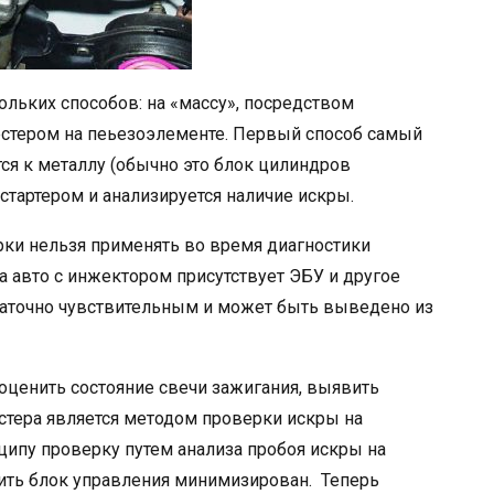
льких способов: на «массу», посредством
естером на пеьезоэлементе. Первый способ самый
ся к металлу (обычно это блок цилиндров
 стартером и анализируется наличие искры.
рки нельзя применять во время диагностики
а авто с инжектором присутствует ЭБУ и другое
таточно чувствительным и может быть выведено из
оценить состояние свечи зажигания, выявить
естера является методом проверки искры на
ципу проверку путем анализа пробоя искры на
лить блок управления минимизирован. Теперь