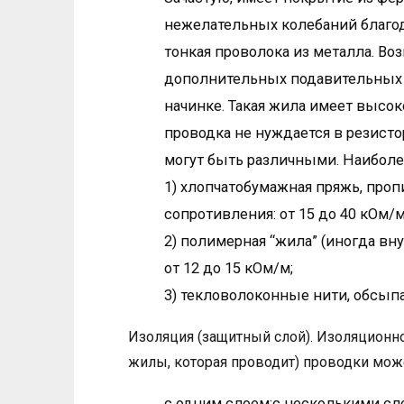
нежелательных колебаний благод
тонкая проволока из металла. Во
дополнительных подавительных р
начинке. Такая жила имеет высок
проводка не нуждается в резист
могут быть различными. Наиболе
1) хлопчатобумажная пряжь, проп
сопротивления: от 15 до 40 кОм/м
2) полимерная “жила” (иногда вн
от 12 до 15 кОм/м;
3) текловолоконные нити, обсып
Изоляция (защитный слой). Изоляционн
жилы, которая проводит) проводки мож
с одним слоем;с несколькими сл