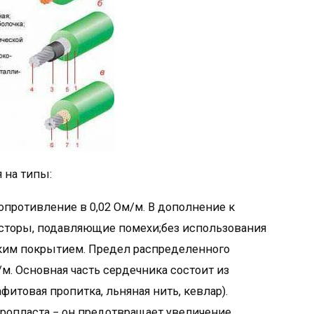
 на типы:
опротивление в 0,02 Ом/м. В дополнение к
торы, подавляющие помехи;без использования
ским покрытием. Предел распределенного
м. Основная часть сердечника состоит из
фитовая пропитка, льняная нить, кевлар).
рропласта − он предотвращает увеличение