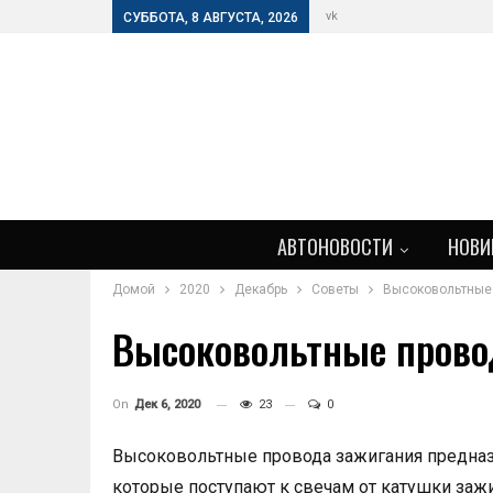
vk
СУББОТА, 8 АВГУСТА, 2026
АВТОНОВОСТИ
НОВИ
Домой
2020
Декабрь
Советы
Высоковольтные п
Высоковольтные провод
On
Дек 6, 2020
23
0
Высоковольтные провода зажигания предназ
которые поступают к свечам от катушки зажи