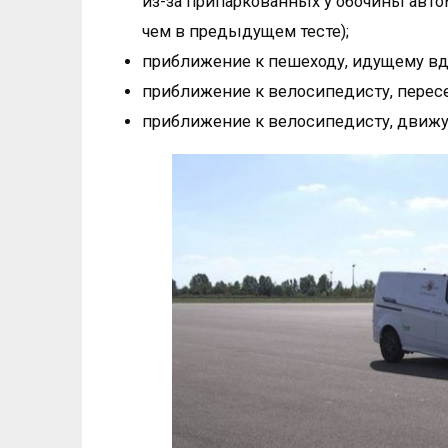
из-за припаркованных у обочины автом
чем в предыдущем тесте);
приближение к пешеходу, идущему вд
приближение к велосипедисту, перес
приближение к велосипедисту, движ