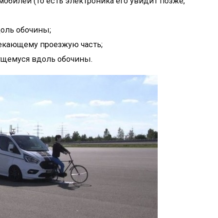
обилей (то есть электроника его увидит позже,
оль обочины;
екающему проезжую часть;
ущемуся вдоль обочины.