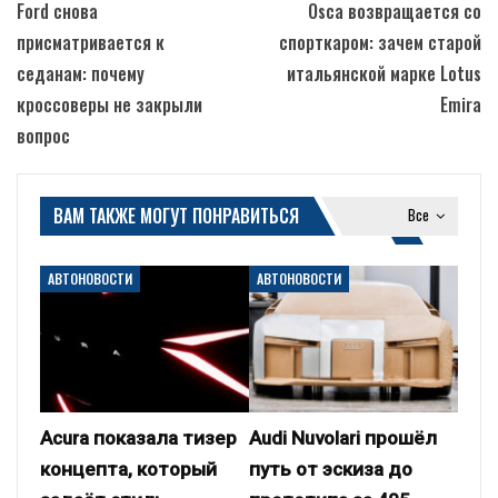
Ford снова
Osca возвращается со
присматривается к
спорткаром: зачем старой
седанам: почему
итальянской марке Lotus
кроссоверы не закрыли
Emira
вопрос
ВАМ ТАКЖЕ МОГУТ ПОНРАВИТЬСЯ
Все
АВТОНОВОСТИ
АВТОНОВОСТИ
Acura показала тизер
Audi Nuvolari прошёл
концепта, который
путь от эскиза до