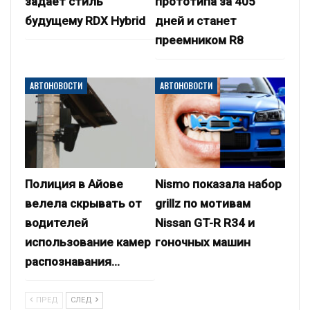
задаёт стиль
прототипа за 405
будущему RDX Hybrid
дней и станет
преемником R8
АВТОНОВОСТИ
АВТОНОВОСТИ
Полиция в Айове
Nismo показала набор
велела скрывать от
grillz по мотивам
водителей
Nissan GT-R R34 и
использование камер
гоночных машин
распознавания…
ПРЕД
СЛЕД