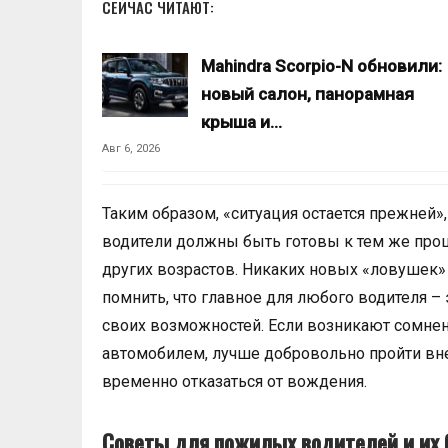
СЕЙЧАС ЧИТАЮТ:
Mahindra Scorpio-N обновили:
новый салон, панорамная
крыша и…
Авг 6, 2026
Таким образом, «ситуация остается прежней»,
водители должны быть готовы к тем же проц
других возрастов. Никаких новых «ловушек» и
помнить, что главное для любого водителя –
своих возможностей. Если возникают сомнен
автомобилем, лучше добровольно пройти вн
временно отказаться от вождения.
Советы для пожилых водителей и их 