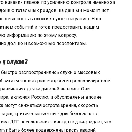
то никаких планов по усилению контроля именно за
дению тотальных рейдов, на данный момент нет.
внести ясность в сложившуюся ситуацию. Наш
звитием событий и готов предоставить нашим
ую информацию по этому вопросу,
ие дел, но и возможные перспективы.
» у слухов?
к быстро распространились слухи о массовых
братиться к истории вопроса и проанализировать
граничениях для водителей не новы. Они
ира, включая Россию, и обусловлены вполне
а могут снижаться острота зрения, скорость
нкции, критически важные для безопасного
ика ДТП, к сожалению, иногда подтверждает, что
гут быть более подвержены риску аварий.