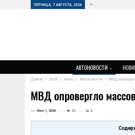
vk
ПЯТНИЦА, 7 АВГУСТА, 2026
АВТОНОВОСТИ
НОВИ
Домой
2026
Июнь
Автоновости
МВД опровергл
МВД опровергло массов
On
Июн 1, 2026
20
0
Содерж