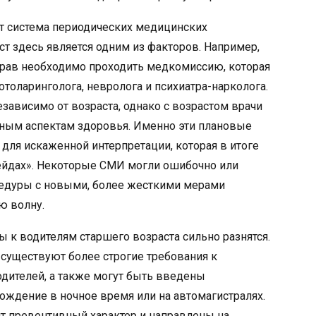
ет система периодических медицинских
ст здесь является одним из факторов. Например,
прав необходимо проходить медкомиссию, которая
отоларинголога, невролога и психиатра-нарколога.
езависимо от возраста, однако с возрастом врачи
ным аспектам здоровья. Именно эти плановые
для искаженной интерпретации, которая в итоге
рейдах». Некоторые СМИ могли ошибочно или
едуры с новыми, более жесткими мерами
ю волну.
ы к водителям старшего возраста сильно разнятся.
 существуют более строгие требования к
дителей, а также могут быть введены
ождение в ночное время или на автомагистралях.
ят превентивный характер и направлены на