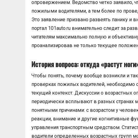
опровержением. Ведомство четко заявило, ч
пожилыми водителями, а тем более по прове
Это заявление призвано развеять панику и 
портал 101auto.ru внимательно следит за ра
читателям максимально полную и объективн
проанализировав не только текущее положен
История вопроса: откуда «растут ноги
Чтобы понять, почему вообще возникли и та
проверках пожилых водителей, необходимо о
текущий контекст. Дискуссии о возрастных о
периодически всплывают в разных странах м
понятными причинами: с возрастом у человек
реакции, внимание и другие когнитивные фу
управления транспортным средством. Статист
водители определенных возрастных групп мо