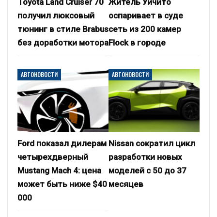
Toyota Land Cruiser 70
Житель Уичито
получил люксовый
оспаривает в суде
тюнинг в стиле Brabus
сеть из 200 камер
без доработки мотора
Flock в городе
АВТОНОВОСТИ
АВТОНОВОСТИ
Ford показал дилерам
Nissan сократил цикл
четырехдверный
разработки новых
Mustang Mach 4: цена
моделей с 50 до 37
может быть ниже $40
месяцев
000