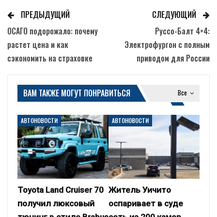
ПРЕДЫДУЩИЙ
СЛЕДУЮЩИЙ
ОСАГО подорожало: почему
Руссо-Балт 4×4:
растет цена и как
Электрофургон с полным
сэкономить на страховке
приводом для России
ВАМ ТАКЖЕ МОГУТ ПОНРАВИТЬСЯ
Все
АВТОНОВОСТИ
АВТОНОВОСТИ
Toyota Land Cruiser 70
Житель Уичито
получил люксовый
оспаривает в суде
тюнинг в стиле Brabus
сеть из 200 камер