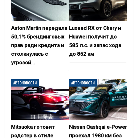
Aston Martin передала
Luxeed RX от Chery и
50,1% брендинговых
Huawei получит до
прав ради кредита и
585 л.с. и запас хода
столкнулась с
до 852 км
угрозой…
АВТОНОВОСТИ
АВТОНОВОСТИ
Mitsuoka готовит
Nissan Qashqai e-Power
родстер в стиле
проехал 1980 км без