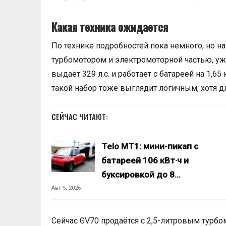
Какая техника ожидается
По технике подробностей пока немного, но н
турбомотором и электромоторной частью, уже п
выдаёт 329 л.с. и работает с батареей на 1,6
такой набор тоже выглядит логичным, хотя д
СЕЙЧАС ЧИТАЮТ:
Telo MT1: мини-пикап с
батареей 106 кВт·ч и
буксировкой до 8…
Авг 5, 2026
Сейчас GV70 продаётся с 2,5-литровым турбомот