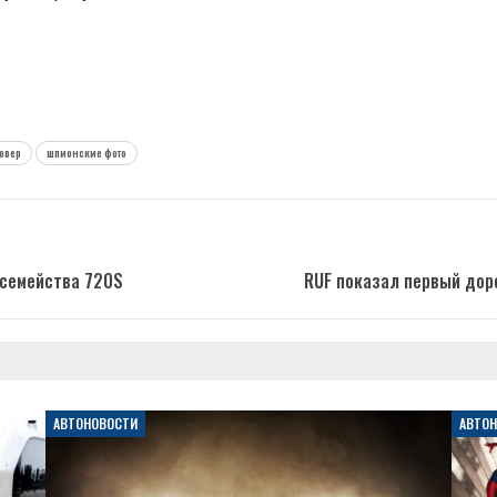
овер
шпионские фото
 семейства 720S
RUF показал первый доро
АВТОНОВОСТИ
АВТО