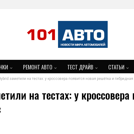
НКИ
РЕМОНТ АВТО
ТЕСТ ДРАЙВ
СТАТЬИ
ybrid заметили на тестах: у кроссовера появится новая решётка и гибридная
метили на тестах: у кроссовера
с