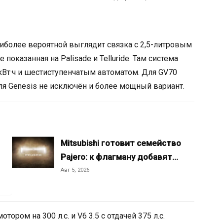
аиболее вероятной выглядит связка с 2,5-литровым
оказанная на Palisade и Telluride. Там система
5 кВт·ч и шестиступенчатым автоматом. Для GV70
ля Genesis не исключён и более мощный вариант.
Mitsubishi готовит семейство
Pajero: к флагману добавят…
Авг 5, 2026
ором на 300 л.с. и V6 3.5 с отдачей 375 л.с.