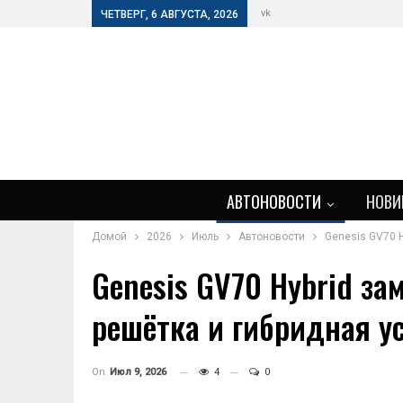
vk
ЧЕТВЕРГ, 6 АВГУСТА, 2026
АВТОНОВОСТИ
НОВИ
Домой
2026
Июль
Автоновости
Genesis GV70 H
Genesis GV70 Hybrid за
решётка и гибридная у
On
Июл 9, 2026
4
0