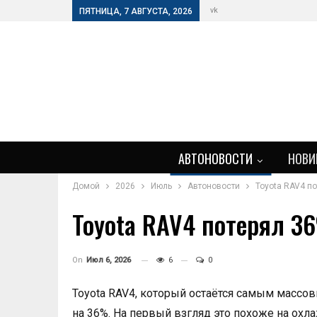
vk
ПЯТНИЦА, 7 АВГУСТА, 2026
АВТОНОВОСТИ
НОВИ
Домой
2026
Июль
Автоновости
Toyota RAV4 по
Toyota RAV4 потерял 36
On
Июл 6, 2026
6
0
Toyota RAV4, который остаётся самым массов
на 36%. На первый взгляд это похоже на охла