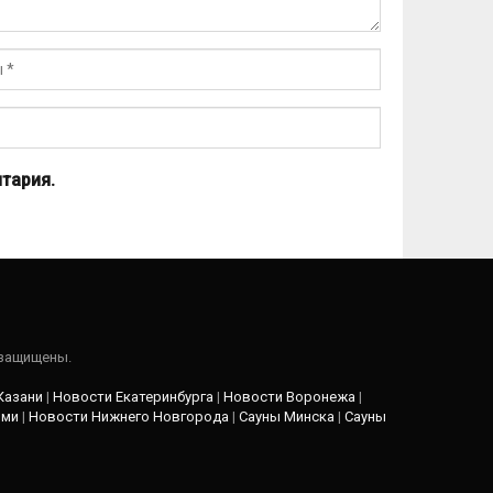
тария.
 защищены.
Казани
|
Новости Екатеринбурга
|
Новости Воронежа
|
рми
|
Новости Нижнего Новгорода
|
Сауны Минска
|
Сауны