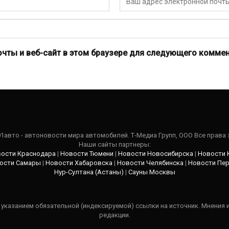
очты и веб-сайт в этом браузере для следующего коммен
101авто - автоновости мира автомобилей. Т-Медиа Групп, ООО Все права
Наши сайты партнеры:
ости Краснодара
|
Новости Тюмени
|
Новости Новосибирска
|
Новости 
ости Самары
|
Новости Хабаровска
|
Новости Челябинска
|
Новости Пе
Нур-Султана (Астаны)
|
Сауны Москвы
указанием обязательной (индексируемой) ссылки на источник. Мнения 
редакции.