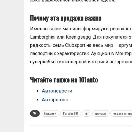
Почему эта продажа важна
Именно такие машины формируют рынок колл
Lamborghini или Koenigsegg. Для покупателя э
редкость: семь Clubsport на весь мир — арг
паспортных характеристик. Аукцион в Монтер
суперкабы с инженерной историей по-прежн
Читайте также на 101auto
Автоновости
Авторынок
#аукцион
Porsche 911
ruf
гиперкар
редкие автом