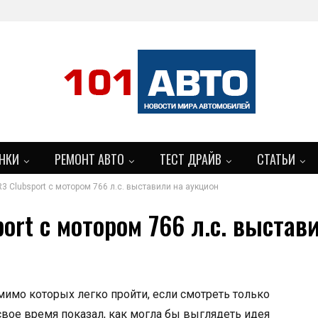
НКИ
РЕМОНТ АВТО
ТЕСТ ДРАЙВ
СТАТЬИ
3 Clubsport с мотором 766 л.с. выставили на аукцион
ort с мотором 766 л.с. выстав
, мимо которых легко пройти, если смотреть только
свое время показал, как могла бы выглядеть идея