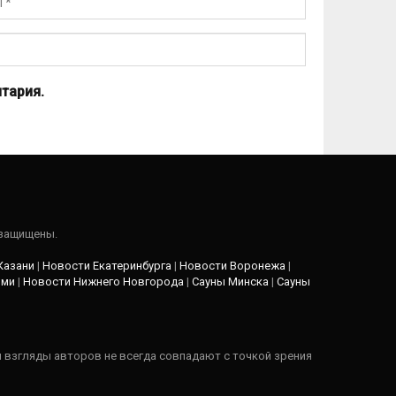
тария.
 защищены.
Казани
|
Новости Екатеринбурга
|
Новости Воронежа
|
рми
|
Новости Нижнего Новгорода
|
Сауны Минска
|
Сауны
и взгляды авторов не всегда совпадают с точкой зрения