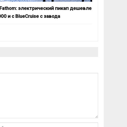
 Fathom: электрический пикап дешевле
00 и с BlueCruise с завода