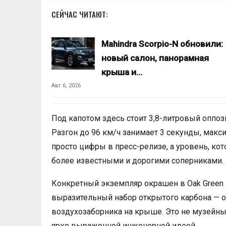
СЕЙЧАС ЧИТАЮТ:
Mahindra Scorpio-N обновили:
новый салон, панорамная
крыша и…
Авг 6, 2026
Под капотом здесь стоит 3,8-литровый оппоз
Разгон до 96 км/ч занимает 3 секунды, макси
просто цифры в пресс-релизе, а уровень, кот
более известными и дорогими соперниками.
Конкретный экземпляр окрашен в Oak Green M
выразительный набор открытого карбона — от
воздухозаборника на крыше. Это не музейны
ярко выраженной инженерной идеей.