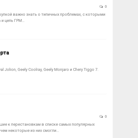
0
окупкой важно знать о типичных проблемах, с которыми
 и цепь ГРМ…
ерта
lion, Geely Coolray, Geely Monjaro и Chery Tiggo 7.
0
шие к перестановкам в списке самых популярных
ичем некоторые из них смогли…