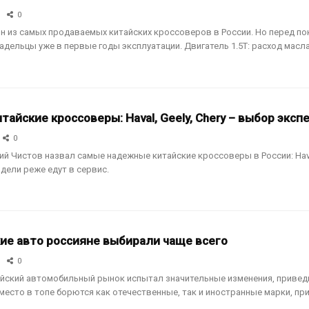
0
дин из самых продаваемых китайских кроссоверов в России. Но перед п
дельцы уже в первые годы эксплуатации. Двигатель 1.5T: расход масла
айские кроссоверы: Haval, Geely, Chery – выбор эксп
0
й Чистов назвал самые надежные китайские кроссоверы в России: Haval Jo
одели реже едут в сервис.
кие авто россияне выбирали чаще всего
0
сийский автомобильный рынок испытал значительные изменения, привед
место в топе борются как отечественные, так и иностранные марки, пр