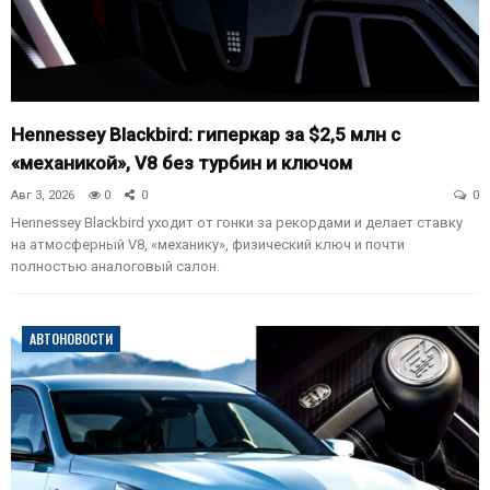
Hennessey Blackbird: гиперкар за $2,5 млн с
«механикой», V8 без турбин и ключом
Авг 3, 2026
0
0
0
Hennessey Blackbird уходит от гонки за рекордами и делает ставку
на атмосферный V8, «механику», физический ключ и почти
полностью аналоговый салон.
АВТОНОВОСТИ