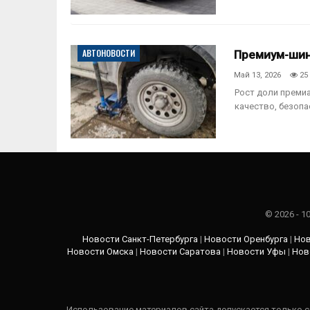
АВТОНОВОСТИ
Премиум-шин
Май 13, 2026
25
Рост доли преми
качество, безопа
© 2026 - 
Новости Санкт-Петербурга
|
Новости Оренбурга
|
Нов
Новости Омска
|
Новости Саратова
|
Новости Уфы
|
Нов
Использование материалов сайта допускается только с 