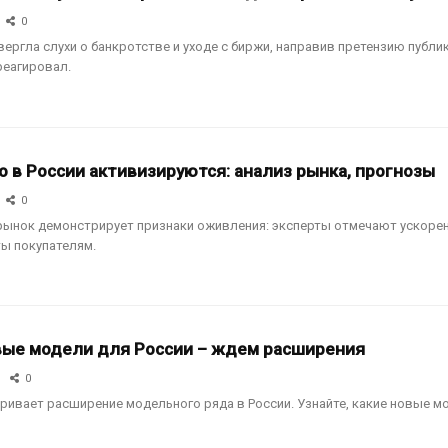
0
вергла слухи о банкротстве и уходе с биржи, направив претензию публи
реагировал.
 в России активизируются: анализ рынка, прогнозы
0
рынок демонстрирует признаки оживления: эксперты отмечают ускорени
ты покупателям.
овые модели для России – ждем расширения
0
ривает расширение модельного ряда в России. Узнайте, какие новые мод