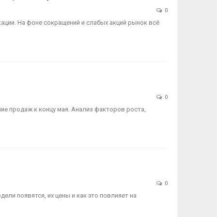
0
кации. На фоне сокращений и слабых акций рынок всё
0
е продаж к концу мая. Анализ факторов роста,
0
ели появятся, их цены и как это повлияет на