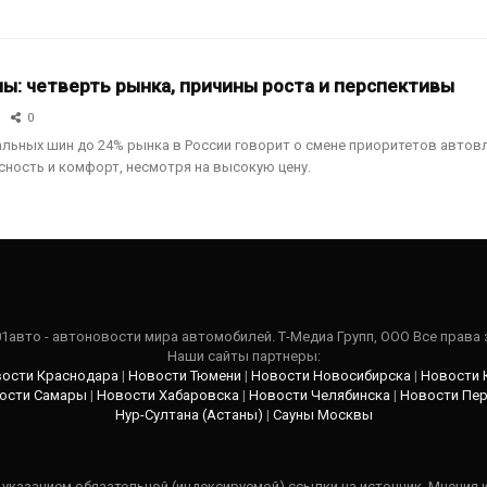
ы: четверть рынка, причины роста и перспективы
0
альных шин до 24% рынка в России говорит о смене приоритетов автов
сность и комфорт, несмотря на высокую цену.
101авто - автоновости мира автомобилей. Т-Медиа Групп, ООО Все права
Наши сайты партнеры:
ости Краснодара
|
Новости Тюмени
|
Новости Новосибирска
|
Новости 
ости Самары
|
Новости Хабаровска
|
Новости Челябинска
|
Новости Пе
Нур-Султана (Астаны)
|
Сауны Москвы
указанием обязательной (индексируемой) ссылки на источник. Мнения 