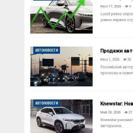
Июл 17, 2026
5
Lucid резко опро
равно нервно от
АВТОНОВОСТИ
Продажи авто
Июн 1, 2026
20
Российский авто
прогнозы и сове
АВТОНОВОСТИ
Knewstar: Н
Май 20, 2026
21
Knewstar рассмат
авторынок.