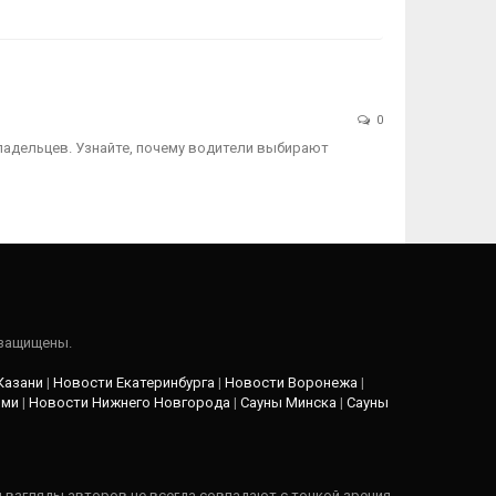
0
ладельцев. Узнайте, почему водители выбирают
 защищены.
Казани
|
Новости Екатеринбурга
|
Новости Воронежа
|
рми
|
Новости Нижнего Новгорода
|
Сауны Минска
|
Сауны
и взгляды авторов не всегда совпадают с точкой зрения