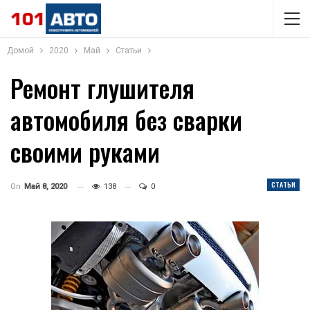
Домой
2020
Май
Статьи
Ремонт глушителя
автомобиля без сварки
своими руками
СТАТЬИ
On
Май 8, 2020
138
0