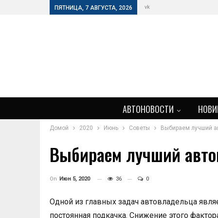
vk
ПЯТНИЦА, 7 АВГУСТА, 2026
АВТОНОВОСТИ
НОВИ
Домой
2020
Июнь
Советы
Выбираем лучший а
Выбираем лучший авто
On
Июн 5, 2020
36
0
Одной из главных задач автовладельца явля
постоянная подкачка. Снижение этого факто