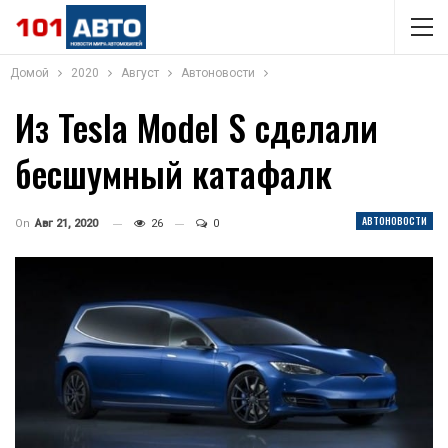
Домой
2020
Август
Автоновости
Из Tesla Model S сделали
бесшумный катафалк
АВТОНОВОСТИ
On
Авг 21, 2020
26
0