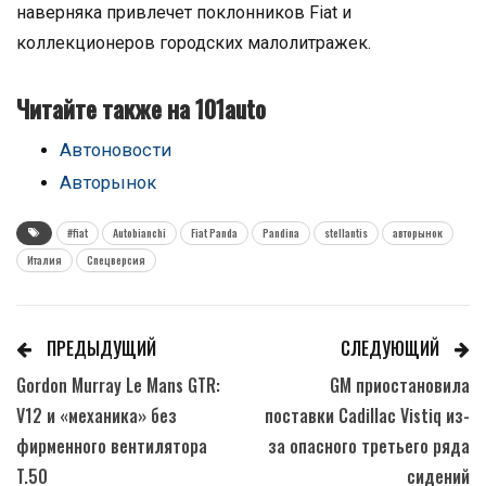
наверняка привлечет поклонников Fiat и
коллекционеров городских малолитражек.
Читайте также на 101auto
Автоновости
Авторынок
#fiat
Autobianchi
Fiat Panda
Pandina
stellantis
авторынок
Италия
Спецверсия
ПРЕДЫДУЩИЙ
СЛЕДУЮЩИЙ
Gordon Murray Le Mans GTR:
GM приостановила
V12 и «механика» без
поставки Cadillac Vistiq из-
фирменного вентилятора
за опасного третьего ряда
T.50
сидений