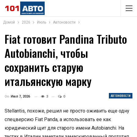
Домой
2026
Июль
Автоновости
Fiat готовит Pandina Tributo
Autobianchi, чтобы
сохранить старую
итальянскую марку
АВТОНОВОСТИ
On
Июл 7, 2026
3
0
Stellantis, похоже, решил не просто оживить еще одну
спецверсию Fiat Panda, а использовать ее как
юридический щит для старого имени Autobianchi. На
тестах в Италии заметили замаскированный прототип