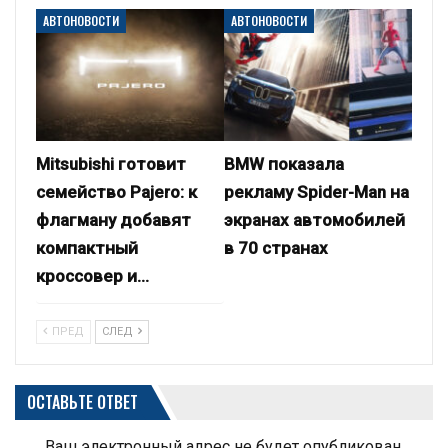
АВТОНОВОСТИ
АВТОНОВОСТИ
Mitsubishi готовит
BMW показала
семейство Pajero: к
рекламу Spider-Man на
флагману добавят
экранах автомобилей
компактный
в 70 странах
кроссовер и…
ПРЕД
СЛЕД
ОСТАВЬТЕ ОТВЕТ
Ваш электронный адрес не будет опубликован.