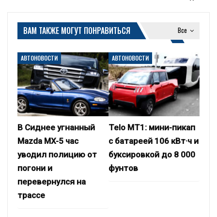
ВАМ ТАКЖЕ МОГУТ ПОНРАВИТЬСЯ
Все
АВТОНОВОСТИ
АВТОНОВОСТИ
В Сиднее угнанный
Telo MT1: мини-пикап
Mazda MX-5 час
с батареей 106 кВт·ч и
уводил полицию от
буксировкой до 8 000
погони и
фунтов
перевернулся на
трассе