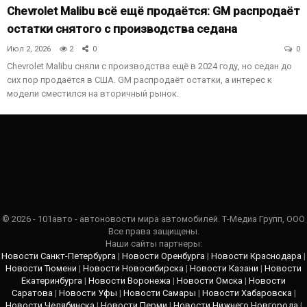
Chevrolet Malibu всё ещё продаётся: GM распродаёт
остатки снятого с производства седана
Июл 2, 2026
2
0
0
Chevrolet Malibu сняли с производства ещё в 2024 году, но седан до
сих пор продаётся в США. GM распродаёт остатки, а интерес к
модели сместился на вторичный рынок.
© 2026 - 101авто - автоновости мира автомобилей. Т-Медиа Групп, ООО
Все права защищены.
Наши сайты партнеры:
Новости Санкт-Петербурга
|
Новости Оренбурга
|
Новости Краснодара
|
Новости Тюмени
|
Новости Новосибирска
|
Новости Казани
|
Новости
Екатеринбурга
|
Новости Воронежа
|
Новости Омска
|
Новости
Саратова
|
Новости Уфы
|
Новости Самары
|
Новости Хабаровска
|
Новости Челябинска
|
Новости Перми
|
Новости Нижнего Новгорода
|