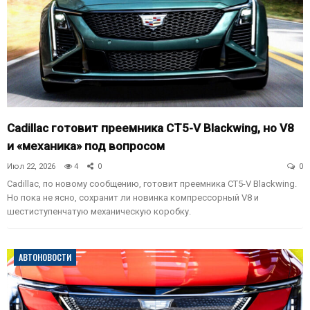
Cadillac готовит преемника CT5-V Blackwing, но V8
и «механика» под вопросом
Июл 22, 2026
4
0
0
Cadillac, по новому сообщению, готовит преемника CT5-V Blackwing.
Но пока не ясно, сохранит ли новинка компрессорный V8 и
шестиступенчатую механическую коробку.
АВТОНОВОСТИ