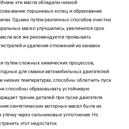
 Иначе эти масла обладали низкой
совывание поршневых колец и образование
алах. Однако путём различных способов очистки
еральных масел улучшились, увеличился срок
е масла всё же рекомендуется промывать
гистралей и удаления отложений из канавок
тся путём сложных химических процессов,
годные для смазки автомобильных двигателей.
и низких температурах, способны облегчить пуск
они способны образовывать устойчивую
кращает трение деталей при пуске двигателя.
ния синтетических моторных масел была их
х утечку через сальниковые уплотнения. Но
транить этот недостаток.