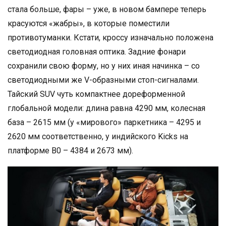
стала больше, фары – уже, в новом бампере теперь
красуются «жабры», в которые поместили
противотуманки. Кстати, кроссу изначально положена
светодиодная головная оптика. Задние фонари
сохранили свою форму, но у них иная начинка – со
светодиодными же V-образными стоп-сигналами.
Тайский SUV чуть компактнее дореформенной
глобальной модели: длина равна 4290 мм, колесная
база – 2615 мм (у «мирового» паркетника – 4295 и
2620 мм соответственно, у индийского Kicks на
платформе B0 – 4384 и 2673 мм).