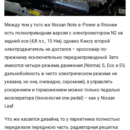
Между тем у того же Nissan Note e-Power в Японии
есть полноприводная версия с электромотором N2 на
задней оси (4,8 л.с., 15 Нм), однако Киксу второй
электродвигатель не достался – кроссовер по-
прежнему исключительно переднеприводный. Зато
имеются четыре режима движения (Normal, S, Eco и EV,
дальнобойность в чисто электрическом режиме не
указана, но она, очевидно, скромная), а управлять
ускорением и торможением можно только педалью
акселератора (технология one pedal) – как у Nissan
Leaf.
Что же касается дизайна, то у паркетника полностью
переделали переднюю часть: радиаторная решетка