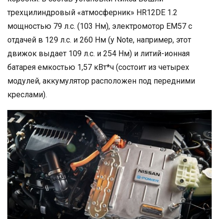
трехцилиндровый «атмосферник» HR12DE 1.2
мощностью 79 л.с. (103 Нм), электромотор EM57 с
отдачей в 129 л.с. и 260 Нм (у Note, например, этот
движок выдает 109 л.с. и 254 Нм) и литий-ионная
батарея емкостью 1,57 кВт*ч (состоит из четырех
модулей, аккумулятор расположен под передними
креслами).