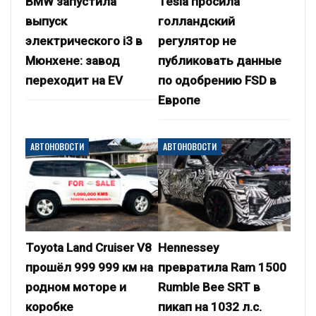
BMW запустила
Tesla просила
выпуск
голландский
электрического i3 в
регулятор не
Мюнхене: завод
публиковать данные
переходит на EV
по одобрению FSD в
Европе
АВТОНОВОСТИ
АВТОНОВОСТИ
Toyota Land Cruiser V8
Hennessey
прошёл 999 999 км на
превратила Ram 1500
родном моторе и
Rumble Bee SRT в
коробке
пикап на 1032 л.с.