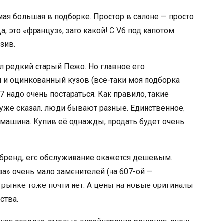
мая большая в подборке. Простор в салоне — просто
а, это «француз», зато какой! С V6 под капотом.
зив.
ил редкий старый Пежо. Но главное его
и оцинкованный кузов (все-таки моя подборка
 надо очень постараться. Как правило, такие
 уже сказал, люди бывают разные. Единственное,
я машина. Купив её однажды, продать будет очень
м-бренд, его обслуживание окажется дешевым.
за» очень мало заменителей (на 607-ой —
а рынке тоже почти нет. А цены на новые оригиналы
ства.