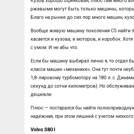
Кузов хорошо оцинкован, плюс там много ал
ржавыми могут быть только машины, которы
Благо на рынке до сих пор много машин, ку
Вообще живую машину поколения С5 найти п
касается и кузова, и моторов, и коробок. Хотя
с умом. И не абы что.
Если бы машину выбирал лично я, то отдал б
класса машин «механике». Она тут почти неуби
1,8-лировому турбомотору на 180 л. с. Динам
секунд до сотни километров). Но обслуживан
дешевле.
Плюс — постарался бы найти полноприводную
надежная, при этом лишней с учетом низкого 
Volvo S80 I