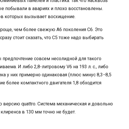
юминиевых панелей и пластика. Так что насквозь
е побывали в авариях и плохо восстановлены.
зов которых вызывает восхищение.
роще, чем более свежую А6 поколения С6. Это
 сразу стоит сказать, что С5 тоже надо выбирать
ы предпочтение совсем несолидной для такого
ваема. И либо 2,8-литровому V6 на 193 л. с., либо
ика у них примерно одинаковая (плюс минус 8,3−8,5
ие более компактного двигателя 1,8 обходится
 версию quattro. Система механическая и довольно
клиренса в 130 мм точно не будет.