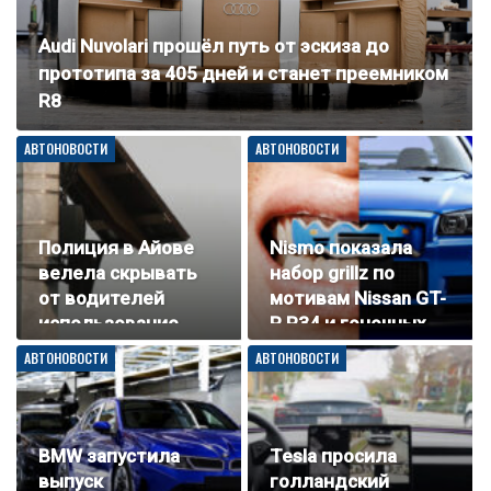
Audi Nuvolari прошёл путь от эскиза до
прототипа за 405 дней и станет преемником
R8
АВТОНОВОСТИ
АВТОНОВОСТИ
Полиция в Айове
Nismo показала
велела скрывать
набор grillz по
от водителей
мотивам Nissan GT-
использование
R R34 и гоночных
камер
машин
АВТОНОВОСТИ
АВТОНОВОСТИ
распознавания
номеров
BMW запустила
Tesla просила
выпуск
голландский