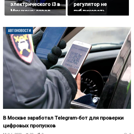
электрического i3 в
регулятор не
Мюнхене: завод
публиковать
переходит на EV
данные по
одобрению FSD в
АВТОНОВОСТИ
Европе
В Москве заработал Telegram-бот для проверки
цифровых пропусков