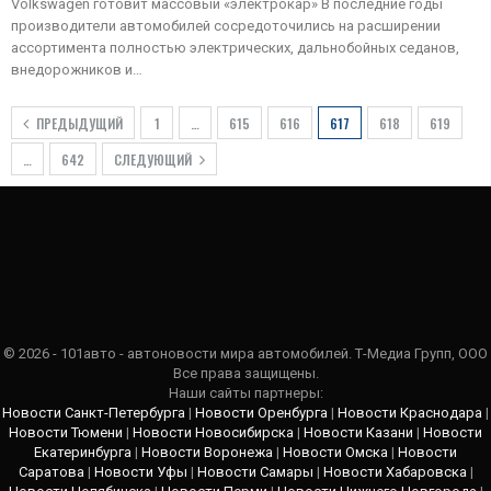
Volkswagen готовит массовый «электрокар» В последние годы
производители автомобилей сосредоточились на расширении
ассортимента полностью электрических, дальнобойных седанов,
внедорожников и…
ПРЕДЫДУЩИЙ
1
…
615
616
617
618
619
…
642
СЛЕДУЮЩИЙ
© 2026 - 101авто - автоновости мира автомобилей. Т-Медиа Групп, ООО
Все права защищены.
Наши сайты партнеры:
Новости Санкт-Петербурга
|
Новости Оренбурга
|
Новости Краснодара
|
Новости Тюмени
|
Новости Новосибирска
|
Новости Казани
|
Новости
Екатеринбурга
|
Новости Воронежа
|
Новости Омска
|
Новости
Саратова
|
Новости Уфы
|
Новости Самары
|
Новости Хабаровска
|